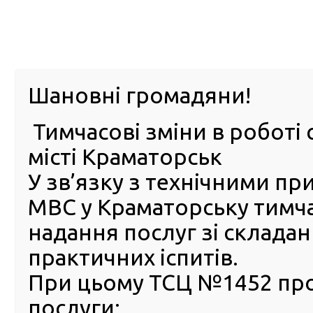
м. Павл
Шановні громадяни!
Тимчасові зміни в роботі 
ПРО
ПОСЛУГИ
КАБІНЕТ
Е-ЗАПИС
КОНТ
місті Краматорськ
У зв’язку з технічними п
РСЦ
ВОДІЯ
Головна
Реєстрування транспортного засобу зібрано
МВС у Краматорську тимч
Реєстрування транспортно
надання послуг зі склада
засобу зібраного власнору
практичних іспитів.
Відповідно до вимог Порядку державної р
При цьому ТСЦ №1452 пр
(перереєстрації), зняття з обліку автомобілів, автобу
самохідних машин, сконструйованих на шасі ав
послуги: