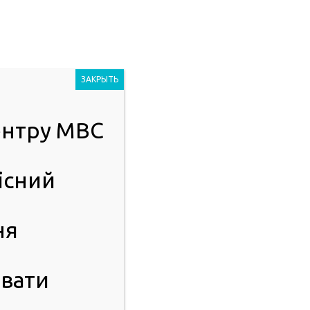
Людям із
2023
порушенням
ЗАКРЫТЬ
зору
центру МВС
ІСТЬ
ПУБЛІЧНА ІНФОРМАЦІЯ
існий
ня
вати