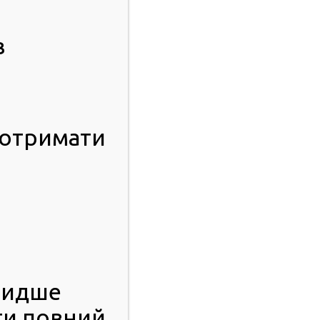
в
 отримати
видше
ти повний