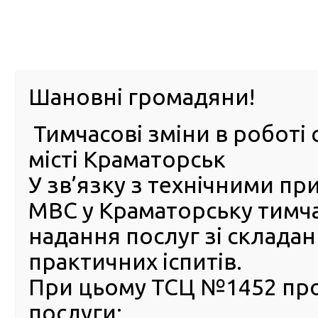
м. Павл
Шановні громадяни!
Тимчасові зміни в роботі 
ПРО
ПОСЛУГИ
КАБІНЕТ
Е-ЗАПИС
КОНТ
місті Краматорськ
У зв’язку з технічними п
РСЦ
ВОДІЯ
Головна
ПУБЛІЧНА ІНФОРМАЦІЯ
Оголошення
О
Регіональний сервісний центр МВС в Луганській обл
МВС у Краматорську тимч
державної служби
надання послуг зі склада
Регіональний сервісний це
практичних іспитів.
МВС в Луганській області
При цьому ТСЦ №1452 пр
оголошує конкурс на зайня
послуги:
вакантних посад державно