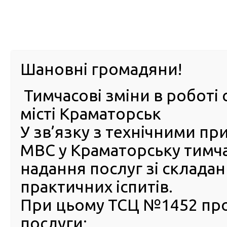
м. Павл
Шановні громадяни!
Тимчасові зміни в роботі 
ПРО
ПОСЛУГИ
КАБІНЕТ
Е-ЗАПИС
КОНТ
місті Краматорськ
У зв’язку з технічними п
РСЦ
ВОДІЯ
Головна
ПУБЛІЧНА ІНФОРМАЦІЯ
Оголошення
Оголошення РСЦ ГСЦ МВС в Донецькій, Луганській об
МВС у Краматорську тимч
— Регіональний сервісний центр ГСЦ МВС в Донецькі
надання послуг зі склада
Крим та м. Севастополі запрошує долучитися до коман
державної служби категорії «В»
практичних іспитів.
— Регіональний сервісний
При цьому ТСЦ №1452 пр
ГСЦ МВС в Донецькій, Луга
послуги: