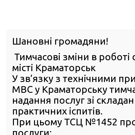
м. Павл
Шановні громадяни!
Тимчасові зміни в роботі 
ПРО
ПОСЛУГИ
КАБІНЕТ
Е-ЗАПИС
КОНТ
місті Краматорськ
У зв’язку з технічними п
РСЦ
ВОДІЯ
Головна
ПУБЛІЧНА ІНФОРМАЦІЯ
Оголошення
Оголошення РСЦ ГСЦ МВС в АР Крим та м. Севастопо
МВС у Краматорську тимч
РЕЗУЛЬТАТИ КОНКУРСУ В РЕГІОНАЛЬНОМУ СЕРВІСНО
надання послуг зі склада
ТА М. СЕВАСТОПОЛІ
практичних іспитів.
РЕЗУЛЬТАТИ КОНКУРСУ В
При цьому ТСЦ №1452 пр
РЕГІОНАЛЬНОМУ СЕРВІСН
ЦЕНТРІ МВС В АВТОНОМН
послуги: