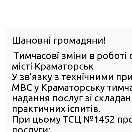
м. Павл
Шановні громадяни!
Тимчасові зміни в роботі 
ПРО
ПОСЛУГИ
КАБІНЕТ
Е-ЗАПИС
КОНТ
місті Краматорськ
У зв’язку з технічними п
РСЦ
ВОДІЯ
Головна
ПУБЛІЧНА ІНФОРМАЦІЯ
Оголошення
Оголошення РСЦ ГСЦ МВС в АР Крим та м. Севастопо
МВС у Краматорську тимч
РЕЗУЛЬТАТИ КОНКУРСУ В РЕГІОНАЛЬНОМУ СЕРВІСНО
надання послуг зі склада
ТА М. СЕВАСТОПОЛІ
практичних іспитів.
РЕЗУЛЬТАТИ КОНКУРСУ В
При цьому ТСЦ №1452 пр
РЕГІОНАЛЬНОМУ СЕРВІСН
ЦЕНТРІ МВС В АВТОНОМН
послуги: