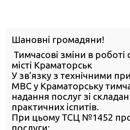
м. Павл
Шановні громадяни!
Тимчасові зміни в роботі 
ПРО
ПОСЛУГИ
КАБІНЕТ
Е-ЗАПИС
КОНТ
місті Краматорськ
У зв’язку з технічними п
РСЦ
ВОДІЯ
Головна
ПУБЛІЧНА ІНФОРМАЦІЯ
Оголошення
Оголошення РСЦ ГСЦ МВС в АР Крим та м. Севастопо
МВС у Краматорську тимч
РЕГІОНАЛЬНИЙ СЕРВІСНИЙ ЦЕНТР МВС В АВТОНОМНІ
надання послуг зі склада
ОГОЛОШУЄ КОНКУРС НА ЗАМІЩЕННЯ ВАКАНТНИХ ПОС
практичних іспитів.
РЕГІОНАЛЬНИЙ СЕРВІСНИ
При цьому ТСЦ №1452 пр
ЦЕНТР МВС В АВТОНОМНІ
РЕСПУБЛІЦІ КРИМ ТА М.
послуги: