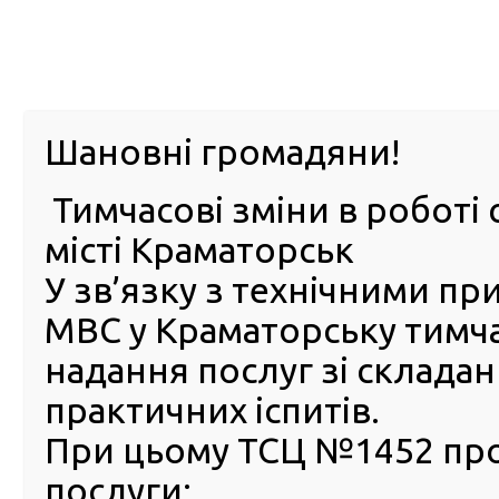
м. Павл
Шановні громадяни!
Тимчасові зміни в роботі 
ПРО
ПОСЛУГИ
КАБІНЕТ
Е-ЗАПИС
КОНТ
місті Краматорськ
У зв’язку з технічними п
РСЦ
ВОДІЯ
Головна
ПУБЛІЧНА ІНФОРМАЦІЯ
Оголошення
Оголошення конкурсу на зайняття вакантної посад
МВС у Краматорську тимч
надання послуг зі склада
Оголошення конкурсу на
практичних іспитів.
зайняття вакантної посади
державної служби
При цьому ТСЦ №1452 пр
послуги:
Регіональний сервісний центр МВС в Донецькій облас