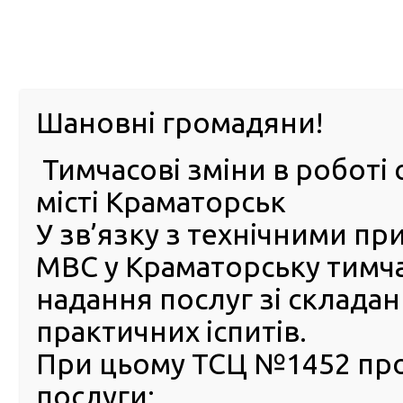
м. Павл
Шановні громадяни!
Тимчасові зміни в роботі 
ПРО
ПОСЛУГИ
КАБІНЕТ
Е-ЗАПИС
КОНТ
місті Краматорськ
У зв’язку з технічними п
РСЦ
ВОДІЯ
Головна
ПУБЛІЧНА ІНФОРМАЦІЯ
Оголошення
Оголошення конкурсу на зайняття вакантних посад
МВС у Краматорську тимч
надання послуг зі склада
Оголошення конкурсу на
практичних іспитів.
зайняття вакантних посад
державної служби
При цьому ТСЦ №1452 пр
послуги:
Регіональний сервісний центр МВС в Донецькій облас