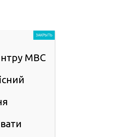
Людям із
2023
порушенням
ЗАКРЫТЬ
зору
центру МВС
ІСТЬ
ПУБЛІЧНА ІНФОРМАЦІЯ
існий
і предмета закупівлі
ня
вати