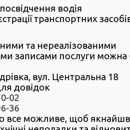
посвідчення водія
страції транспортних засобі
еними та нереалізованими
ми записами послуги можна
я ТСЦ 4441 РСЦ ГСЦ МВС в Луганській області)
етних матеріалів)
1
дрівка, вул. Центральна 18
4444)
ля довідок
4441)
70-02
4442)
4443)
96-36
ня електроустановки
 і супутнього обладання
о все можливе, щоб якнайш
ехнічні неполадки та віднови