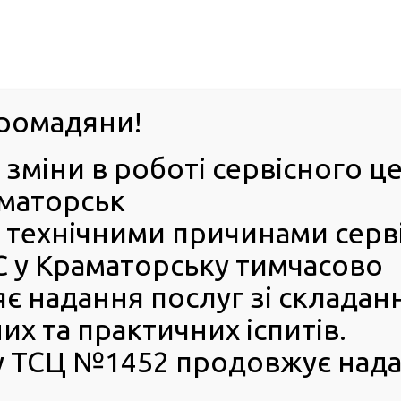
063-395-35-61
Успіхи 
оград
ромадяни!
 зміни в роботі сервісного 
ІЯ
Е-ЗАПИС
КОНТАКТИ
БЕЗБАР’ЄРН
аматорськ
 з технічними причинами серв
ержавні закупівлі РСЦ ГСЦ МВС в Луганській області
та закупівлі, розміру бюджетного призначення, очікуваної вартост
 у Краматорську тимчасово
є надання послуг зі складан
кісних характеристик
 бюджетного призначення,
х та практичних іспитів.
закупівлі
 ТСЦ №1452 продовжує нада