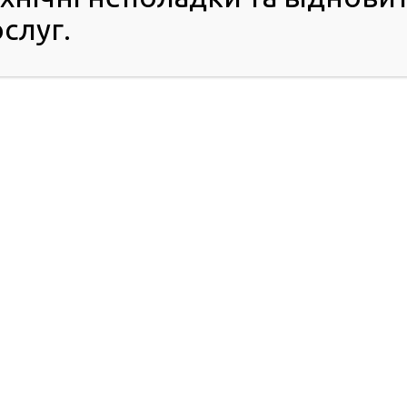
обладнання
слуг.
ор)
ежі МВС (ЄЦВТМ)
44)
ня ТСЦ 4441)
т ПАКів)
т ПАКів)
т ПАКів)
(ЄЦВТМ)