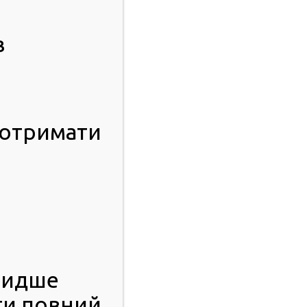
в
 отримати
видше
ти повний