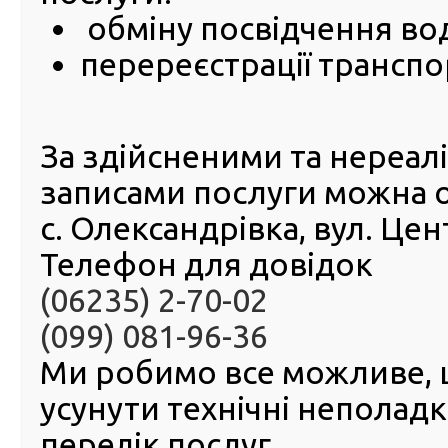
обміну посвідчення во
перереєстрації транспо
За здійсненими та нереа
записами послуги можна 
с. Олександрівка, вул. Це
Телефон для довідок
(06235) 2-70-02
(099) 081-96-36
Ми робимо все можливе,
усунути технічні неполад
перелік послуг.
© 2016-2026 Регіональний сервісний центр ГСЦ МВС в Д