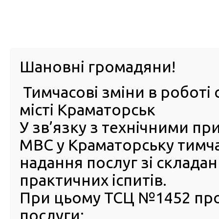
м. Павл
Шановні громадяни!
Тимчасові зміни в роботі 
ПРО
ПОСЛУГИ
КАБІНЕТ
Е-ЗАПИС
КОНТ
місті Краматорськ
У зв’язку з технічними п
РСЦ
ВОДІЯ
Головна
ПУБЛІЧНА ІНФОРМАЦІЯ
Запобігання коруп
МВС у Краматорську тимч
Очищення влади
надання послуг зі склада
практичних іспитів.
Очищення влади
РСЦ ГСЦ МВС в Донецькій області
Очищення влади
РСЦ ГСЦ МВС в Луганській області
При цьому ТСЦ №1452 пр
Очищення влади
РСЦ ГСЦ МВС в АР Крим та м. Сева
послуги: