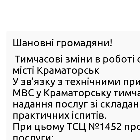
м. Павл
Шановні громадяни!
Тимчасові зміни в роботі 
ПРО
ПОСЛУГИ
КАБІНЕТ
Е-ЗАПИС
КОНТ
місті Краматорськ
У зв’язку з технічними п
РСЦ
ВОДІЯ
Головна
НОВИНИ
МВС у Краматорську тимч
надання послуг зі склада
практичних іспитів.
При цьому ТСЦ №1452 пр
послуги: