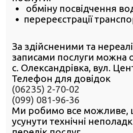
обміну посвідчення во
перереєстрації транспо
За здійсненими та нереа
записами послуги можна 
с. Олександрівка, вул. Це
Телефон для довідок
(06235) 2-70-02
(099) 081-96-36
© 2016-2026 Регіональний сервісний центр ГСЦ МВС в Д
Ми робимо все можливе,
Республіці Крим та м. Севастополі
усунути технічні неполад
51404, м. Павлоград, вул. Дніпровська, 10
Інформаційний центр: 063-395-35-61
перелік послуг.