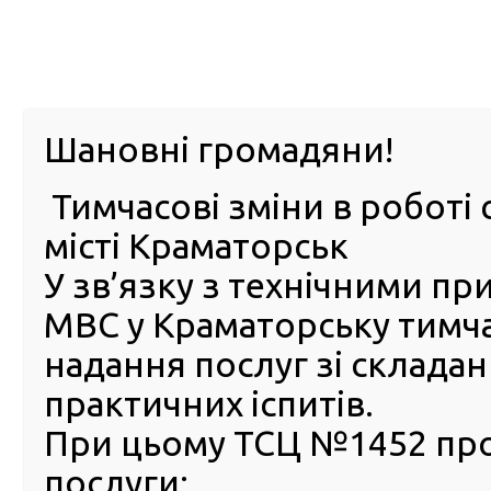
м. Павл
Шановні громадяни!
Тимчасові зміни в роботі 
ПРО
ПОСЛУГИ
КАБІНЕТ
Е-ЗАПИС
КОНТ
місті Краматорськ
У зв’язку з технічними п
РСЦ
ВОДІЯ
Головна
ПОСЛУГИ
FAQ
Часті питання (FAQ)
Які документи необхідні для перереєстрації трансп
МВС у Краматорську тимч
надання послуг зі склада
Які документи необхідні д
практичних іспитів.
перереєстрації транспортн
засобу після встановлення
При цьому ТСЦ №1452 пр
послуги:
Державна перереєстрація переобладнаних транспорт