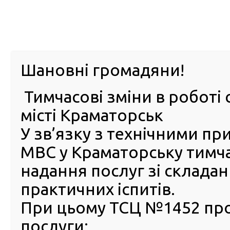
м. Павл
Шановні громадяни!
Тимчасові зміни в роботі 
ПРО
ПОСЛУГИ
КАБІНЕТ
Е-ЗАПИС
КОНТ
місті Краматорськ
У зв’язку з технічними п
РСЦ
ВОДІЯ
Головна
ПОСЛУГИ
FAQ
Часті питання (FAQ)
Реєстрація транспортних засобів за внутрішньо пе
МВС у Краматорську тимч
надання послуг зі склада
Реєстрація транспортних з
практичних іспитів.
за внутрішньо переміщен
особами
При цьому ТСЦ №1452 пр
послуги:
Реєстрація (перереєстрація), зняття з обліку транспор