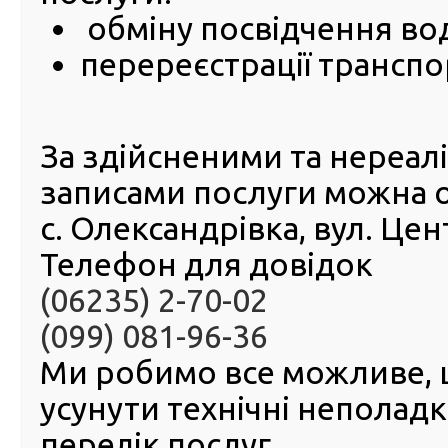
здійснюється:
обміну посвідчення во
за місцем звернення власника або його упо
перереєстрації транспо
особи;
незалежно від місця реєстрації (проживання) фі
чи місцезнаходження юридичної особи;
для внутрішньо переміщених осіб в реєс
документах зазначається місце проживан
За здійсненими та нереа
реєстрації) на підставі відповідних документів.
записами послуги можна 
с. Олександрівка, вул. Це
Телефон для довідок
(06235) 2-70-02
(099) 081-96-36
Ми робимо все можливе,
усунути технічні неполад
перелік послуг.