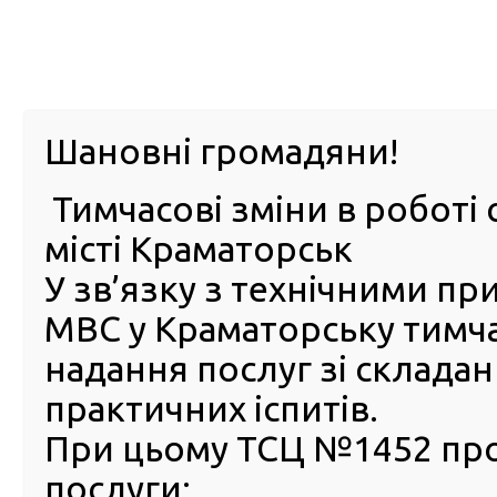
м. Павл
Шановні громадяни!
Тимчасові зміни в роботі 
ПРО
ПОСЛУГИ
КАБІНЕТ
Е-ЗАПИС
КОНТ
місті Краматорськ
У зв’язку з технічними п
РСЦ
ВОДІЯ
Головна
ПОСЛУГИ
FAQ
Часті питання (FAQ)
Перелік документів, що надається юридичною особо
МВС у Краматорську тимч
засобів
надання послуг зі склада
Перелік документів, що
практичних іспитів.
надається юридичною осо
При цьому ТСЦ №1452 пр
для реєстрації/перереєстра
послуги:
транспортних засобів