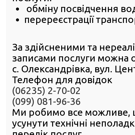
До поїздки за кордон не допускаються транспортні засо
обміну посвідчення во
відсутності свідоцтва про реєстрацію транспортного з
перереєстрації транспо
За здійсненими та нереа
записами послуги можна 
с. Олександрівка, вул. Це
Телефон для довідок
(06235) 2-70-02
(099) 081-96-36
Ми робимо все можливе,
усунути технічні неполад
перелік послуг.