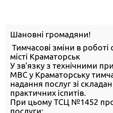
м. Павл
Шановні громадяни!
Тимчасові зміни в роботі 
ПРО
ПОСЛУГИ
КАБІНЕТ
Е-ЗАПИС
КОНТ
місті Краматорськ
У зв’язку з технічними п
РСЦ
ВОДІЯ
Головна
ПОСЛУГИ
FAQ
Часті питання (FAQ)
Чи можна перетинати кордон, якщо немає свідоцтва
МВС у Краматорську тимч
надання послуг зі склада
Чи можна перетинати корд
практичних іспитів.
якщо немає свідоцтва про
реєстрацію транспортного
При цьому ТСЦ №1452 пр
засобу?
послуги: