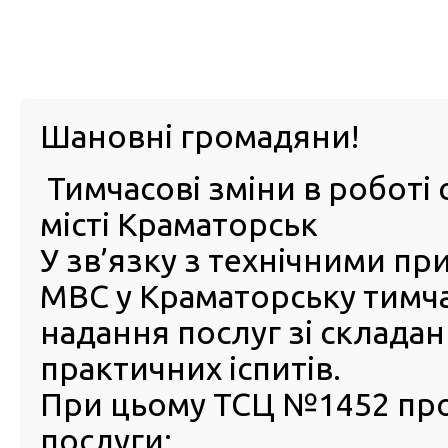
м. Павл
Шановні громадяни!
Тимчасові зміни в роботі 
ПРО
ПОСЛУГИ
КАБІНЕТ
Е-ЗАПИС
КОНТ
місті Краматорськ
У зв’язку з технічними п
РСЦ
ВОДІЯ
Головна
ПОСЛУГИ
FAQ
Часті питання (FAQ)
Чи можна пересуватись дорогами України, якщо закін
МВС у Краматорську тимч
надання послуг зі склада
Чи можна пересуватись
практичних іспитів.
дорогами України, якщо
закінчився термін дії
При цьому ТСЦ №1452 пр
посвідчення водія?
послуги: