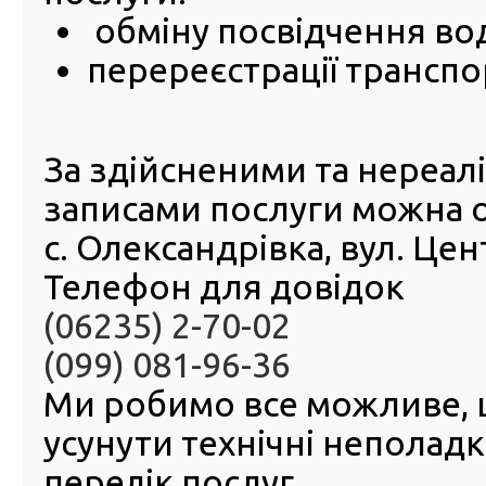
Так! Посвідчення водія, термін дії якого закінчився в пе
обміну посвідчення во
воєнного стану, продовжує діяти на всій території Укра
перереєстрації транспо
Замінити його можливо після скасування воєнного стану
або звернутися до сервісного центру МВС, який наразі
надання послуг.
За здійсненими та нереа
записами послуги можна 
с. Олександрівка, вул. Це
Телефон для довідок
(06235) 2-70-02
(099) 081-96-36
Ми робимо все можливе,
усунути технічні неполад
перелік послуг.