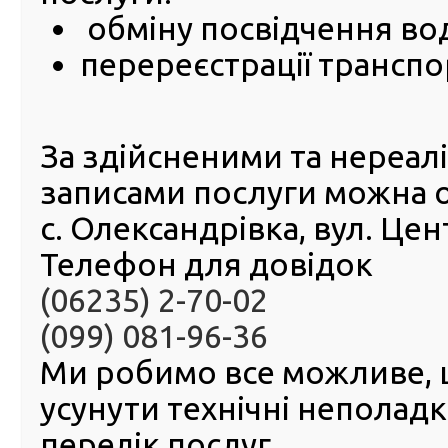
воєнного стану?
обміну посвідчення во
перереєстрації транспо
Так! Посвідчення водія, термін дії якого закінчився до 
воєнного стану, наразі діє на всій території України.
За здійсненими та нереа
записами послуги можна 
с. Олександрівка, вул. Це
Телефон для довідок
(06235) 2-70-02
(099) 081-96-36
Ми робимо все можливе,
усунути технічні неполад
перелік послуг.