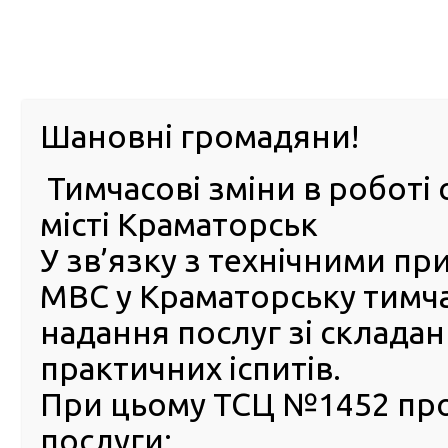
м. Павл
Шановні громадяни!
Тимчасові зміни в роботі 
ПРО
ПОСЛУГИ
КАБІНЕТ
Е-ЗАПИС
КОНТ
місті Краматорськ
У зв’язку з технічними п
РСЦ
ВОДІЯ
Головна
ПОСЛУГИ
FAQ
Часті питання (FAQ)
Чи можна пересуватись дорогами України, якщо закін
МВС у Краматорську тимч
воєнного стану?
надання послуг зі склада
Чи можна пересуватись
практичних іспитів.
дорогами України, якщо
При цьому ТСЦ №1452 пр
закінчився термін дії
послуги:
посвідчення водія ще до п