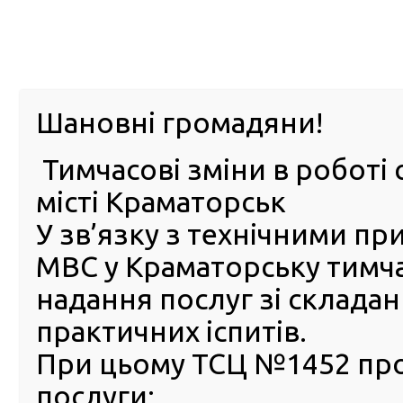
м. Павл
Шановні громадяни!
Тимчасові зміни в роботі 
ПРО
ПОСЛУГИ
КАБІНЕТ
Е-ЗАПИС
КОНТ
місті Краматорськ
У зв’язку з технічними п
РСЦ
ВОДІЯ
Головна
Статьи автора ГСЦ адмін
МВС у Краматорську тимч
надання послуг зі склада
Author:
ГСЦ адмін
практичних іспитів.
При цьому ТСЦ №1452 пр
Інформація щодо серії
послуги: